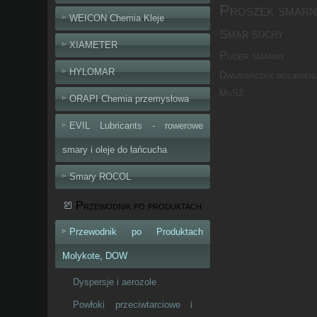
Proszek smarn
WEICON Chemia Kleje
Smar suchy
XIAMETER
Puder smarny
HYLOMAR
Dwusiarczek molibden
MoS2
ORAPI Chemia przemysłowa
EVIL Lubricants - rowerowe
smary i oleje do łańcucha
Smary ROCOL
Przewodnik po produktach
Przewodnik po Produktach
Molykote, DOW
Dyspersje i aerozole
Powłoki przeciwtarciowe i