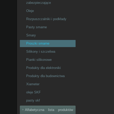
zabezpieczające
Oleje
Rozpuszczalniki i podkłady
Pasty smarne
Smary
Proszki smarne
Silikony i szczeliwa
Pianki silikonowe
Produkty dla elektroniki
Produkty dla budownictwa
Xiameter
oleje SKF
pasty skf
Alfabetyczna lista produktów