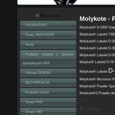
Producenci
Molykote - 
PRODUCENCI
Molykote® D-1000 Stał
Molykote® Lubolid 7365
Smary MOLYKOTE
Molykote® Lubolid D-29
Home
Molykote® Lubolid D-3
Produkty smarne z atestem
Molykote® Lubolid D-55
Molykot® Lubolid D-78 
spożywczym NSF
D-
Molykote® Lubolid
Silikony DOWSIL
Molykote® Microsize Pr
DEZYNFEKCJA
Molykote® Powder Spra
Produkty Krytox
Molykote®Z-Powder dwu
Tagi:
Smary FAG
Powder
Smary SKF