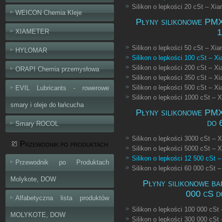
Silikon o lepkości 20 cSt – X
WEICON Chemia Kleje
Płyny silikonowe PMX
1
XIAMETER
Silikon o lepkości 50 cSt – X
HYLOMAR
Silikon o lepkości 100 cSt – 
Silikon o lepkości 200 cSt – 
ORAPI Chemia przemysłowa
Silikon o lepkości 350 cSt – 
Silikon o lepkości 500 cSt – 
EVIL Lubricants - rowerowe
Silikon o lepkości 1000 cSt –
smary i oleje do łańcucha
Płyny silikonowe PMX
do 
Smary ROCOL
Silikon o lepkości 3000 cSt –
Przewodnik po produktach
Silikon o lepkości 5000 cSt –
Silikon o lepkości 12 500 cSt
Przewodnik po Produktach
Silikon o lepkości 60 000 cSt
Molykote, DOW
Płyny silikonowe ba
000 cS d
Alfabetyczna lista produktów
Silikon o lepkości 100 000 cS
MOLYKOTE, DOW
Silikon o lepkości 300 000 cS