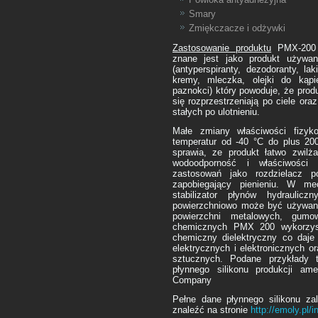
Smary
Zmiękczacze i odżywki
Zastosowanie produktu
PMX-200 j
znane jest jako produkt używany
(antyperspiranty, dezodoranty, l
kremy, mleczka, olejki do kąpie
paznokci) który powoduje, że prod
się rozprzestrzeniają po ciele ora
stałych po ulotnieniu.
Małe zmiany właściwości fizyk
temperatur od -40 °C do plus 200
sprawia, ze produkt łatwo zwilż
wodoodporność i właściwości 
zastosowań jako rozdzielacz po
zapobiegający pienieniu. W me
stabilizator płynów hydraulic
powierzchniowo może być używany
powierzchni metalowych, gumo
chemicznych PMX 200 wykorzyst
chemiczny dielektryczny co daj
elektrycznych i elektronicznych o
sztucznych. Podane przykłady t
płynnego silikonu produkcji a
Company
Pełne dane płynnego silikonu za
znaleźć na stronie
http://emoly.pl/