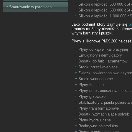
Silikon o lepkości 500 000 cS
Smarowanie w pytaniach
Silikon o lepkości 600 000 cS
Silikon o lepkości 1 000 000 
Jako podmiot który zajmuje się
p
smarów możemy również zaoferowa
w tym karnistry i puszki.
Płyny silikonowe PMX 200 najczęśc
Płyny do kąpieli kalibracyjnej
Emulgatory i demulgatory
Dodatki do farb i atramentów
Środki przeciwpieniące
Związki powierzchniowo czynne
Środki wodoodporne
Płyny tłumiące.
Płyny do przenoszenia ciepła-car
Płyny grzewcze
Stabilizatory z pianki poliureta
Płyny transformatorowe
Dodatki wzmacniające połysk
Płyny hydrauliczne
Reaktywne półprodukty
Powłoka antyadhezyjna