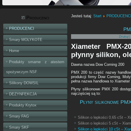
Jesteś tutaj:
Start
PRODUCENC
Producenci
pm
PRODUCENCI
Drukuj
|
Smary MOLYKOTE
Xiameter PMX-20
Home
płynny silikon, ol
Produkty smarne z atestem
Dawna nazwa Dow Corning 200
spożywczym NSF
PMX 200 to część nazwy handlowej
produkcji firmy Dow Corning, Mo
pełna nazwa handlowa to Xiamete
Silikony DOWSIL
Płyny silikonowe PMX 200 dostęp
najczęściej są to:
DEZYNFEKCJA
Płyny silikonowe PMX 
Produkty Krytox
Smary FAG
Silikon o lepkości 0,65 cSt – 
Silikon o lepkości 5 cSt – Xia
Smary SKF
Silikon o lepkości 10 cSt – X