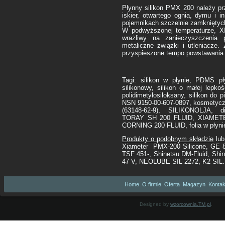
Płynny silikon PMX 200 należy pr
iskier, otwartego ognia, dymu i 
pojemnikach szczelnie zamkniętyc
W podwyższonej temperaturze, X
wrażliwy na zanieczyszczenia 
metaliczne związki i utleniacze
przyspieszone tempo powstawania 
Tagi: silikon w płynie, PDMS pły
silikonowy, silikon o małej lepkośc
polidimetylosiloksany, silikon do 
NSN 9150-00-607-0897, kosmetyczne
(63148-62-9), SILIKONOLJA, d
TORAY SH 200 FLUID, XIAMET
CORNING 200 FLUID, folia w płyni
Produkty o podobnym składzie
lub
Xiameter PMX-200 Silicone, GE 
TSF 451-, Shinetsu DM-Fluid, Shi
47 V, NEOLUBE SIL 2272, K2 SIL.
Home
O firmie
Oferta
Magazyn
Kontak
Designed by
wzorcownia.TM.pl
.